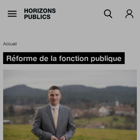
Navigation Principale
Horizons publics
Aller au contenu principal
Menu principal
Accueil
Accueil
Réforme de la fonction publique
Rubriques
Thèmes
Numéros