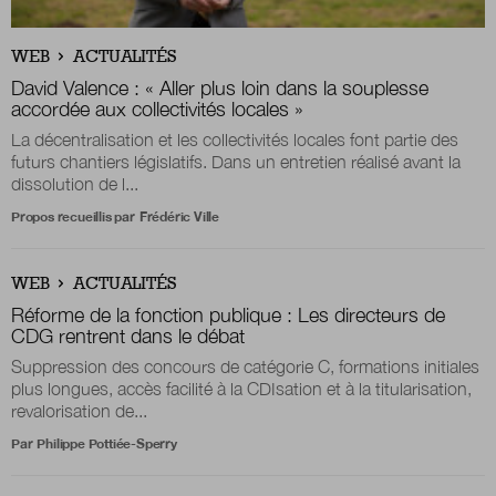
Boutique
WEB
ACTUALITÉS
David Valence : « Aller plus loin dans la souplesse
accordée aux collectivités locales »
La décentralisation et les collectivités locales font partie des
Qui sommes-nous ?
futurs chantiers législatifs. Dans un entretien réalisé avant la
dissolution de l...
Propos recueillis par
Frédéric Ville
Nous contacter
WEB
ACTUALITÉS
Newsletter
Réforme de la fonction publique : Les directeurs de
CDG rentrent dans le débat
Renseignez votre email afin de suivre l'actualité
Suppression des concours de catégorie C, formations initiales
de la transformation publique.
plus longues, accès facilité à la CDIsation et à la titularisation,
revalorisation de...
Par
Philippe Pottiée-Sperry