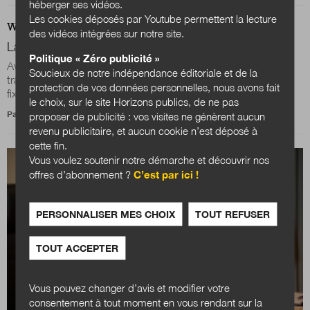
héberger ses vidéos.
Les cookies déposés par Youtube permettent la lecture
WEB
ACTUALITÉS
des vidéos intégrées sur notre site.
La transformation de la fonction publique en marche
Politique « Zéro publicité »
Avec constance, le gouvernement avance sur le projet de
Soucieux de notre indépendance éditoriale et de la
transformation de la fonction publique. Après les orientations
protection de vos données personnelles, nous avons fait
fixées lors du premier Comité...
le choix, sur le site Horizons publics, de ne pas
Par
Jean-Charles Savignac
proposer de publicité : vos visites ne génèrent aucun
revenu publicitaire, et aucun cookie n’est déposé à
cette fin.
Vous voulez soutenir notre démarche et découvrir nos
offres d’abonnement ?
C’est par ici !
PERSONNALISER MES CHOIX
TOUT REFUSER
TOUT ACCEPTER
Vous pouvez changer d’avis et modifier votre
consentement à tout moment en vous rendant sur la