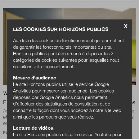
X
LES COOKIES SUR HORIZONS PUBLICS
Au-delà des cookies de fonctionnement qui permettent
de garantir les fonctionnalités importantes du site,
Horizons publics peut être amené à déposer les 2
catégories de cookies suivantes pour lesquelles nous
sollicitons votre consentement.
Mesure d’audience
Le site Horizons publics utilise le service Google
Analytics pour mesurer son audience. Les cookies
WEB
ACTUALITÉS
déposés par Google Analytics nous permettent
Emploi, reconversion : la stratégie payante des militaires
d’effectuer des statistiques de consultation et de
connaître la façon dont vous accédez à notre site web
Avec Défense Mobilité, le ministère des Armées s’est doté d’un
ainsi que les parcours que vous réalisez.
efficace système de reconversion de ses personnels (militaires
et civils), ainsi que de...
Lecture de vidéos
Par
Gérard Ramirez del Villar
Le site Horizons publics utilise le service Youtube pour