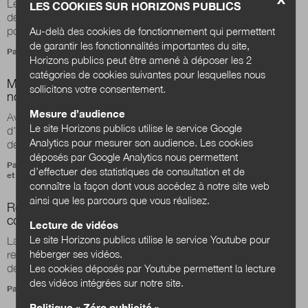
Le territoire de Nantes, riche d’une histoire des solidarités et
LES COOKIES SUR HORIZONS PUBLICS
des modèles de gouvernance, constitue un terreau fertile
Au-delà des cookies de fonctionnement qui permettent
pour préparer le monde d...
de garantir les fonctionnalités importantes du site,
Par
Elvire Bornand
Horizons publics peut être amené à déposer les 2
catégories de cookies suivantes pour lesquelles nous
Monde d’après : les mouvements qui préparent un
sollicitons votre consentement.
nouveau contrat écologique et social
Mesure d’audience
Avec la crise du covid-19 se pose avec acuité la question
Le site Horizons publics utilise le service Google
d’un nouveau contrat social à (re)construire, une redéfinition
Analytics pour mesurer son audience. Les cookies
des liens entre pouvoirs...
déposés par Google Analytics nous permettent
Par
Stéphane Vincent
,
Sylvine Bois-Choussy
,
Nadège Guiraud
d’effectuer des statistiques de consultation et de
et
Julien Nessi
connaître la façon dont vous accédez à notre site web
ainsi que les parcours que vous réalisez.
Relocalisation et remunicipalisation : quand les
collectivités veulent « reprendre le contrôle »
Lecture de vidéos
Le site Horizons publics utilise le service Youtube pour
La remunicipalisation, la transition écologique et la
héberger ses vidéos.
relocalisation sont les trois dynamiques qui ont émergé ces
Les cookies déposés par Youtube permettent la lecture
dernières années au niveau local...
des vidéos intégrées sur notre site.
Par
Olivier Petitjean
Politique « Zéro publicité »