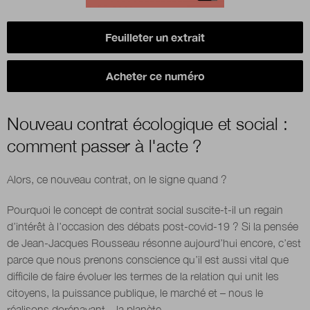
Boutique
Feuilleter un extrait
Acheter ce numéro
Qui sommes-nous ?
Nouveau contrat écologique et social :
comment passer à l'acte ?
Nous contacter
Alors, ce nouveau contrat, on le signe quand ?
Newsletter
Pourquoi le concept de contrat social suscite-t-il un regain
d’intérêt à l’occasion des débats post-covid-19 ? Si la pensée
Renseignez votre email afin de suivre l'actualité
de la transformation publique.
de Jean-Jacques Rousseau résonne aujourd’hui encore, c’est
parce que nous prenons conscience qu’il est aussi vital que
difficile de faire évoluer les termes de la relation qui unit les
citoyens, la puissance publique, le marché et – nous le
réalisons dorénavant – la planète.