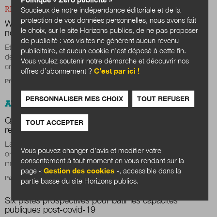
RÉACTIONS
Soucieux de notre indépendance éditoriale et de la
protection de vos données personnelles, nous avons fait
Wigan, Poitiers : deux villes à la conquête d’un
le choix, sur le site Horizons publics, de ne pas proposer
nouveau contrat écologique et social
de publicité : vos visites ne génèrent aucun revenu
Et si, dans le monde d’après, les villes françaises s’inspiraient
publicitaire, et aucun cookie n’est déposé à cette fin.
de collectivités étrangères ayant réussi à rebondir après des
Vous voulez soutenir notre démarche et découvrir nos
crises passées ? Pour...
offres d’abonnement ?
C’est par ici !
Propos recueillis par
Stéphane Vincent
PERSONNALISER MES CHOIX
TOUT REFUSER
ANTICIPATIONS PUBLIQUES
Quand les méthodes d’enquête de terrain se
TOUT ACCEPTER
renouvellent !
La recherche-utilisateur est en plein boom : dans les
Vous pouvez changer d’avis et modifier votre
organisations privées et publiques mais aussi dans les
consentement à tout moment en vous rendant sur la
médias, lorsqu’ils relaient l’appel du...
page «
Gestion des cookies
», accessible dans la
Par un collectif d'auteurs et d'autrices
partie basse du site Horizons publics.
Six pistes prospectives pour bâtir les capacités
publiques post-covid-19