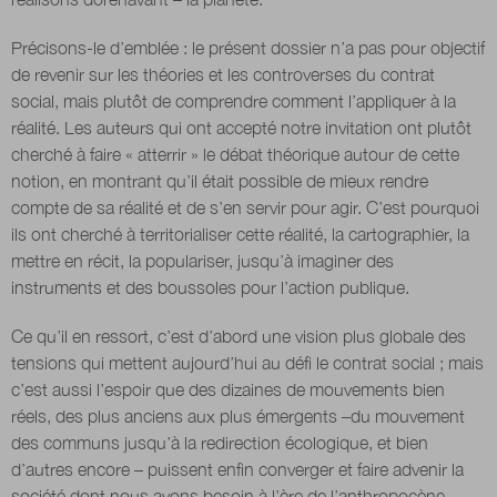
Précisons-le d’emblée : le présent dossier n’a pas pour objectif
Nous suivre
de revenir sur les théories et les controverses du contrat
sur Twitter
sur LinkedIn
sur
social, mais plutôt de comprendre comment l’appliquer à la
réalité. Les auteurs qui ont accepté notre invitation ont plutôt
cherché à faire « atterrir » le débat théorique autour de cette
notion, en montrant qu’il était possible de mieux rendre
compte de sa réalité et de s’en servir pour agir. C’est pourquoi
ils ont cherché à territorialiser cette réalité, la cartographier, la
mettre en récit, la populariser, jusqu’à imaginer des
instruments et des boussoles pour l’action publique.
Ce qu’il en ressort, c’est d’abord une vision plus globale des
tensions qui mettent aujourd’hui au défi le contrat social ; mais
c’est aussi l’espoir que des dizaines de mouvements bien
réels, des plus anciens aux plus émergents –du mouvement
des communs jusqu’à la redirection écologique, et bien
d’autres encore – puissent enfin converger et faire advenir la
société dont nous avons besoin à l’ère de l’anthropocène.